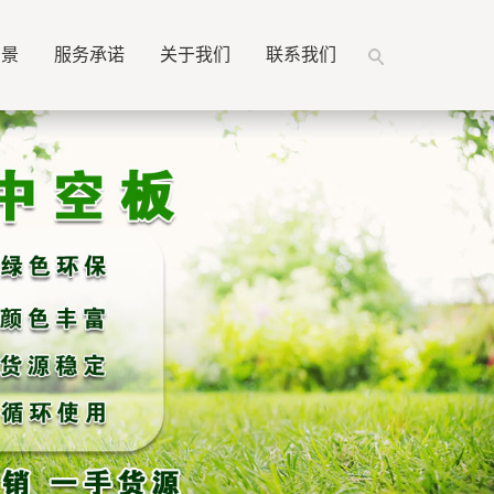
实景
服务承诺
关于我们
联系我们